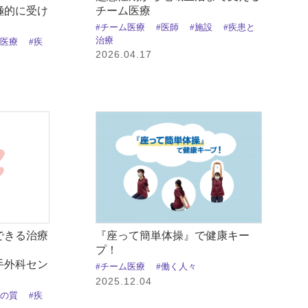
極的に受け
チーム医療
#チーム医療
#医師
#施設
#疾患と
治療
域医療
#疾
2026.04.17
できる治療
『座って簡単体操』で健康キー
プ！
手外科セン
#チーム医療
#働く人々
2025.12.04
療の質
#疾