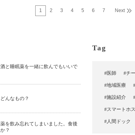
1
2
3
4
5
6
7
Next
Tag
お酒と睡眠薬を一緒に飲んでもいいで
#医師
#チ
#地域医療
#施設紹介
てどんなもの？
#スマートホ
#人間ドック
の薬を飲み忘れてしまいました。食後
すか？