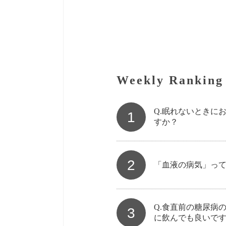
Weekly Ranking
Q.眠れないときに
1
すか？
2
「血液の病気」っ
Q.食直前の糖尿病
3
に飲んでも良いで