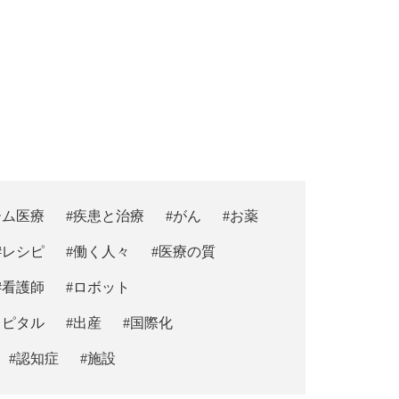
ーム医療
#疾患と治療
#がん
#お薬
#レシピ
#働く人々
#医療の質
#看護師
#ロボット
スピタル
#出産
#国際化
#認知症
#施設