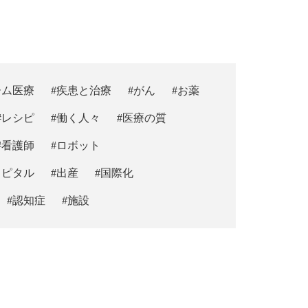
ーム医療
#疾患と治療
#がん
#お薬
#レシピ
#働く人々
#医療の質
#看護師
#ロボット
スピタル
#出産
#国際化
#認知症
#施設