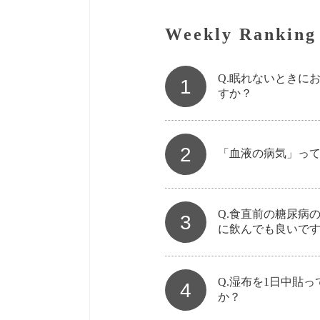
Weekly Ranking
Q.眠れないときに
1
すか？
2
「血液の病気」っ
Q.食直前の糖尿病
3
に飲んでも良いで
Q.湿布を1日中貼
4
か？