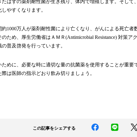
きたはずの薬剤耐性菌が生き残り、体内で増殖します。そして
化しやすくなります。
年間約1000万人が薬剤耐性菌により亡くなり、がんによる死亡者
、厚生労働省はＡＭＲ(Antimicrobial Resistance) 対策
識の普及啓発を行っています。
いために、必要な時に適切な量の抗菌薬を使用することが重要
た際は医師の指示どおり飲み切りましょう。
この記事をシェアする