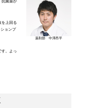
、抗菌薬が
数を上回る
アクションプ
薬剤部 中澤昂平
です。よっ