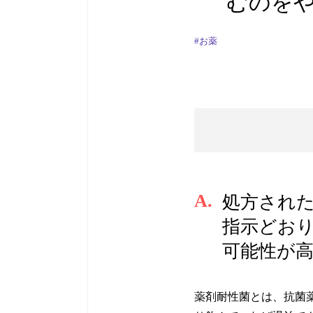
むのを
#お薬
A.
処方され
指示どお
可能性が
薬剤耐性菌とは、抗菌