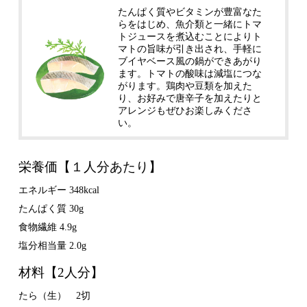
たんぱく質やビタミンが豊富なた
らをはじめ、魚介類と一緒にトマ
トジュースを煮込むことによりト
マトの旨味が引き出され、手軽に
ブイヤベース風の鍋ができあがり
ます。トマトの酸味は減塩につな
がります。鶏肉や豆類を加えた
り、お好みで唐辛子を加えたりと
アレンジもぜひお楽しみくださ
い。
栄養価【１人分あたり】
エネルギー 348kcal
たんぱく質 30g
食物繊維 4.9g
塩分相当量 2.0g
材料【2人分】
たら（生） 2切