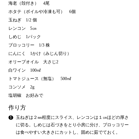
海老（殻付き） 4尾
ホタテ（ボイルや冷凍も可） 6個
玉ねぎ 1/2 個
レンコン 5㎝
しめじ 1パック
ブロッコリー 1/3 株
にんにく 1かけ（みじん切り）
オリーブオイル 大さじ2
白ワイン 100㎖
トマトジュース（無塩） 500㎖
コンソメ 2g
塩胡椒 お好みで
作り方
❶
玉ねぎは２㎜程度にスライス、レンコンは１㎝ほどの厚さ
に切る。しめじは石づきをとり小房に分け、ブロッコリー
は食べやすい大きさにカットし、固めに茹でておく。