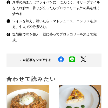
❷
厚手の鍋またはフライパンに、にんにく、オリーブオイル
を入れ炒め、香りが立ったらブロッコリー以外の具を軽く
炒める。
❸
ワインを加え、沸いたらトマトジュース、コンソメを加
え、中火で20分煮込む。
❹
塩胡椒で味を整え、器に盛ってブロッコリーを添えて完
成。
この記事をシェアする
合わせて読みたい​