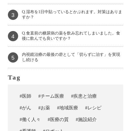
Q.湿布を1日中貼っているとかぶれます。対策はありま
3
すか？
Q.食直前の糖尿病の薬を飲み忘れてしまいました。食
4
後に飲んでも良いですか？
内視鏡治療の最後の砦として「切らずに治す」を実現
5
し続ける
Tag
#医師
#チーム医療
#疾患と治療
#がん
#お薬
#地域医療
#レシピ
#働く人々
#医療の質
#施設紹介