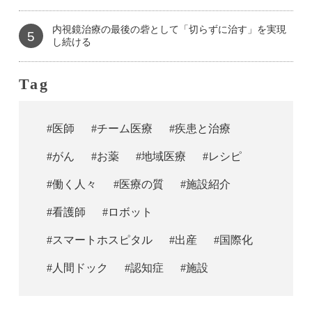
内視鏡治療の最後の砦として「切らずに治す」を実現
5
し続ける
Tag
#医師
#チーム医療
#疾患と治療
#がん
#お薬
#地域医療
#レシピ
#働く人々
#医療の質
#施設紹介
#看護師
#ロボット
#スマートホスピタル
#出産
#国際化
#人間ドック
#認知症
#施設