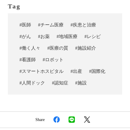
Tag
#医師
#チーム医療
#疾患と治療
#がん
#お薬
#地域医療
#レシピ
#働く人々
#医療の質
#施設紹介
#看護師
#ロボット
#スマートホスピタル
#出産
#国際化
#人間ドック
#認知症
#施設
Share