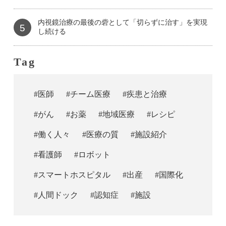
内視鏡治療の最後の砦として「切らずに治す」を実現
5
し続ける
Tag
#医師
#チーム医療
#疾患と治療
#がん
#お薬
#地域医療
#レシピ
#働く人々
#医療の質
#施設紹介
#看護師
#ロボット
#スマートホスピタル
#出産
#国際化
#人間ドック
#認知症
#施設